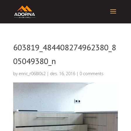
603819_484408274962380_8
05049380_n
by
enric_r068l0s2
|
des. 16, 2016
|
0 comments