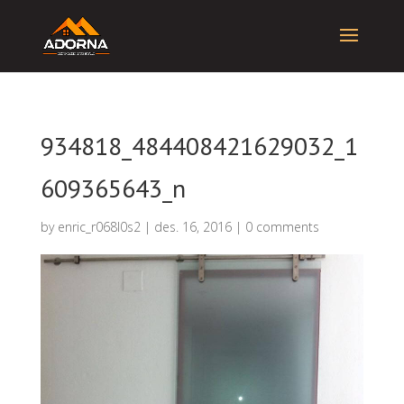
934818_484408421629032_1
609365643_n
by
enric_r068l0s2
|
des. 16, 2016
|
0 comments