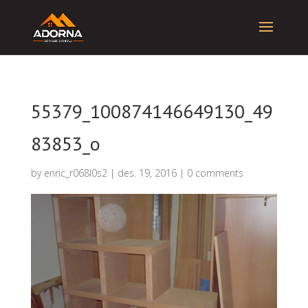
55379_100874146649130_49
83853_o
by
enric_r068l0s2
|
des. 19, 2016
|
0 comments