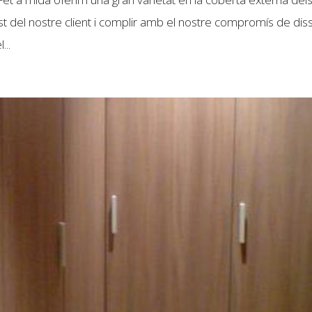
ust del nostre client i complir amb el nostre compromís de di
...