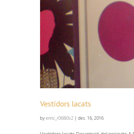
Vestidors lacats
by
enric_r068l0s2
|
des. 16, 2016
Vestidors lacats Descripció del projecte A 