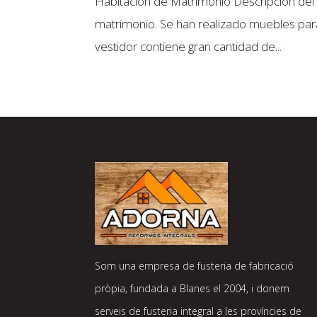
Habitación de Matrimonio Descripción del
matrimonio. Se han realizado muebles par
vestidor contiene gran cantidad de...
Som una empresa de fusteria de fabricació
pròpia, fundada a Blanes el 2004, i donem
serveis de fusteria integral a les províncies de