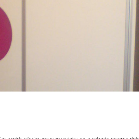
Fet a mida oferim una gran varietat en la coberta externa del