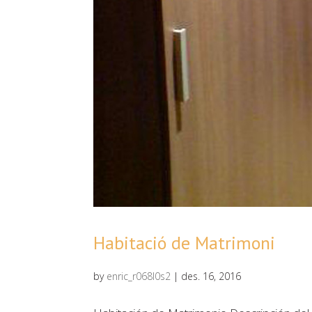
Habitació de Matrimoni
by
enric_r068l0s2
|
des. 16, 2016