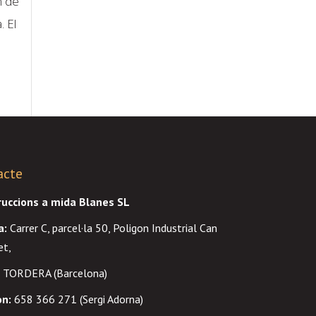
n de
. El
acte
ruccions a mida Blanes SL
a
:
Carrer C, parcel·la 50, Poligon Industrial Can
et,
 TORDERA (Barcelona)
on:
658 366 271 (Sergi Adorna)