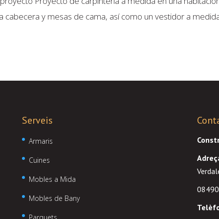
 proyecto Proyecto de carpintería a medida en una habitació
a cabecera y mesas de cama, así como un vestidor a medida
Serveis
Cont
Const
Armaris
Adreç
Cuines
Verdal
Mobles a Mida
08490
Mobles de Bany
Telèf
Parquets