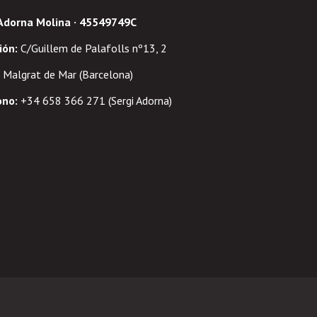
 Adorna Molina · 45549749C
ión
:
C/Guillem de Palafolls nº13, 2
Malgrat de Mar (Barcelona)
ono:
+34 658 366 271 (Sergi Adorna)