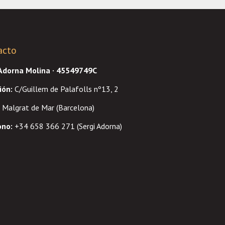
acto
 Adorna Molina · 45549749C
ión
:
C/Guillem de Palafolls nº13, 2
Malgrat de Mar (Barcelona)
ono:
+34 658 366 271 (Sergi Adorna)