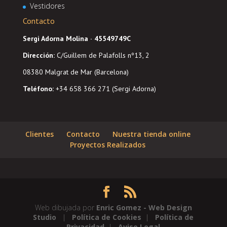
Vestidores
Contacto
Sergi Adorna Molina · 45549749C
Dirección
:
C/Guillem de Palafolls nº13, 2
08380 Malgrat de Mar (Barcelona)
Teléfono:
+34 658 366 271 (Sergi Adorna)
Clientes
Contacto
Nuestra tienda online
Proyectos Realizados
Web dibujada por
Enric Gomez - Web Design
Studio
|
Política de Cookies
|
Política de
Privacidad
|
Aviso Legal