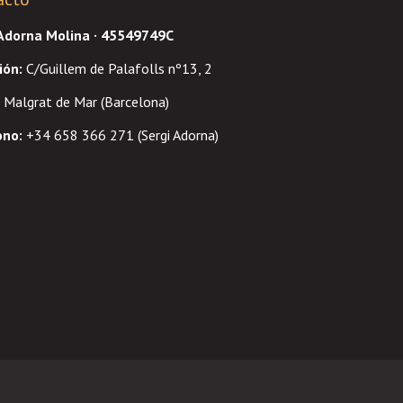
 Adorna Molina · 45549749C
ión
:
C/Guillem de Palafolls nº13, 2
Malgrat de Mar (Barcelona)
ono:
+34 658 366 271 (Sergi Adorna)