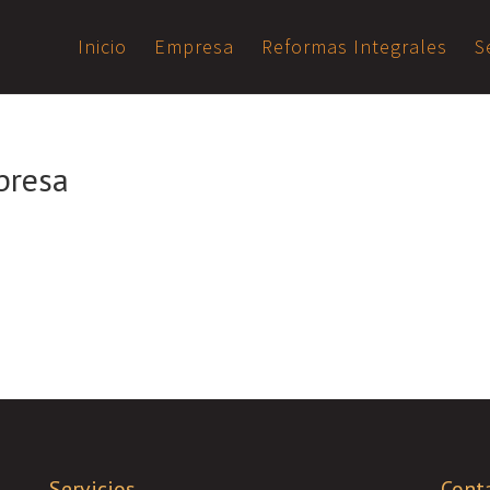
Inicio
Empresa
Reformas Integrales
S
presa
Servicios
Cont