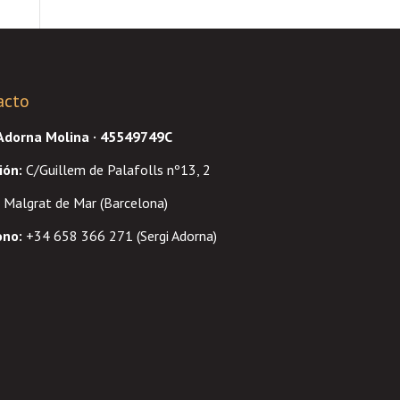
acto
 Adorna Molina · 45549749C
ión
:
C/Guillem de Palafolls nº13, 2
Malgrat de Mar (Barcelona)
ono:
+34 658 366 271 (Sergi Adorna)