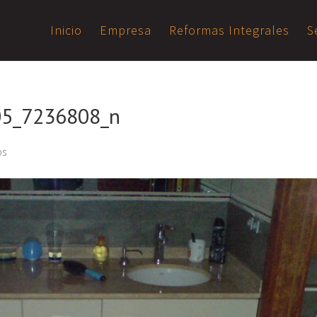
Inicio
Empresa
Reformas Integrales
S
5_7236808_n
os