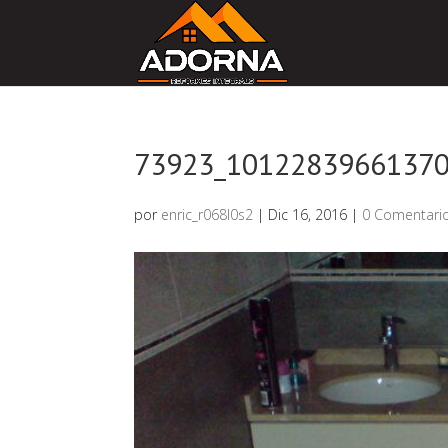
73923_10122839661370
por
enric_r068l0s2
|
Dic 16, 2016
|
0 Comentari