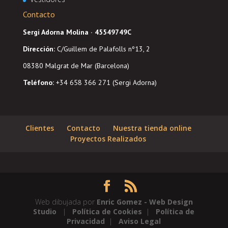
Contacto
Sergi Adorna Molina · 45549749C
Dirección
:
C/Guillem de Palafolls nº13, 2
08380 Malgrat de Mar (Barcelona)
Teléfono:
+34 658 366 271 (Sergi Adorna)
Clientes
Contacto
Nuestra tienda online
Proyectos Realizados
Web dibujada por
Enric Gomez - Web Design
Studio
|
Política de Cookies
|
Política de
Privacidad
|
Aviso Legal