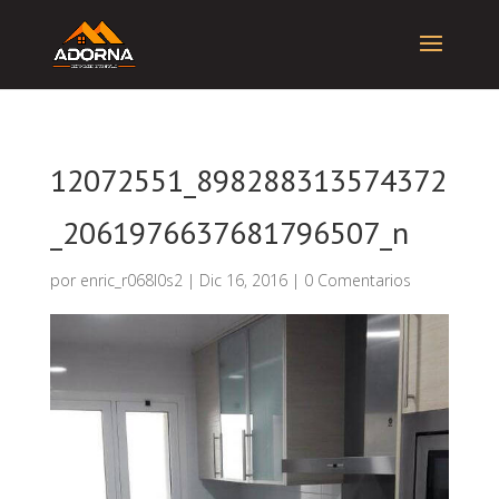
12072551_898288313574372
_2061976637681796507_n
por
enric_r068l0s2
|
Dic 16, 2016
|
0 Comentarios