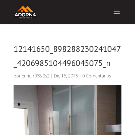
12141650_898288230241047
_4206985104496045075_n
por
enric_r068l0s2
|
Dic 16, 2016
|
0 Comentarios