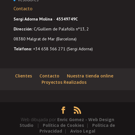
Contacto
Sergi Adorna Molina · 45549749C
Dirección
:
C/Guillem de Palafolls nº13, 2
08380 Malgrat de Mar (Barcelona)
Teléfono:
+34 658 366 271 (Sergi Adorna)
Clientes
Contacto
Nuestra tienda online
Proyectos Realizados
Web dibujada por
Enric Gomez - Web Design
Studio
|
Política de Cookies
|
Política de
Privacidad
|
Aviso Legal