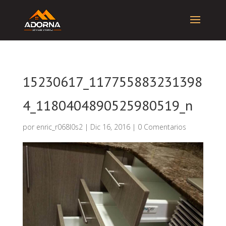
15230617_117755883231398
4_1180404890525980519_n
por
enric_r068l0s2
|
Dic 16, 2016
|
0 Comentarios