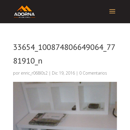
33654_100874806649064_77
81910_n
por
enric_r068l0s2
|
Dic 19, 2016
|
0 Comentarios