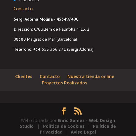
Contacto
Sergi Adorna Molina · 45549749C
Dirección
:
C/Guillem de Palafolls nº13, 2
08380 Malgrat de Mar (Barcelona)
Teléfono:
+34 658 366 271 (Sergi Adorna)
Clientes
Contacto
Nuestra tienda online
Proyectos Realizados
Web dibujada por
Enric Gomez - Web Design
Studio
|
Política de Cookies
|
Política de
Privacidad
|
Aviso Legal