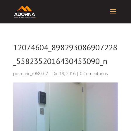
12074604_898293086907228
_5582352016430453090_n
por
enric_r068l0s2
|
Dic 19, 2016
|
0 Comentarios