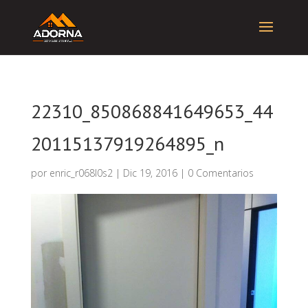
22310_850868841649653_44
20115137919264895_n
por
enric_r068l0s2
|
Dic 19, 2016
|
0 Comentarios